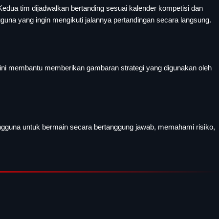
dua tim dijadwalkan bertanding sesuai kalender kompetisi dan
ngguna yang ingin mengikuti jalannya pertandingan secara langsung.
i ini membantu memberikan gambaran strategi yang digunakan oleh
pengguna untuk bermain secara bertanggung jawab, memahami risiko,