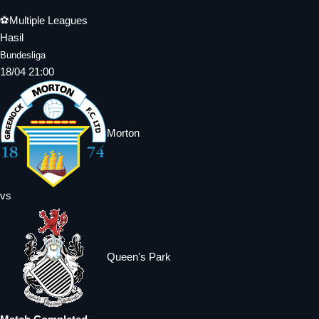
⚽
Multiple Leagues
Hasil
Bundesliga
18/04 21:00
Morton
vs
Queen's Park