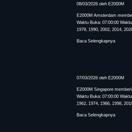
08/03/2026
oleh
E2000M
E2000M Amsterdam memberika
Waktu Buka: 07:00:00 Waktu T
1978, 1990, 2002, 2014, 2026
Baca Selengkapnya
07/03/2026
oleh
E2000M
E2000M Singapore memberika
Waktu Buka: 07:00:00 Waktu 
1962, 1974, 1986, 1998, 2010
Baca Selengkapnya