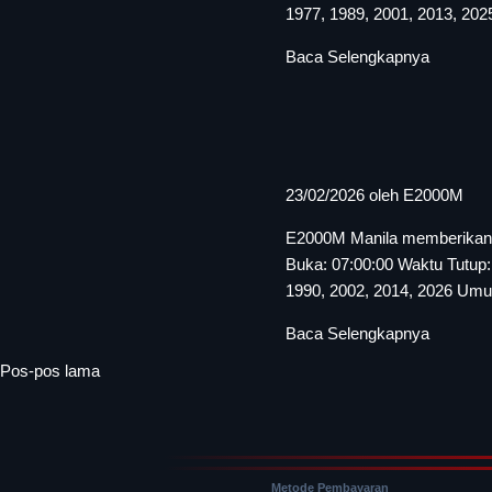
1977, 1989, 2001, 2013, 2025
Baca Selengkapnya
23/02/2026
oleh
E2000M
E2000M Manila memberikan d
Buka: 07:00:00 Waktu Tutup: 
1990, 2002, 2014, 2026 Umur:
Baca Selengkapnya
Pos-pos lama
Navigasi
pos
Metode Pembayaran