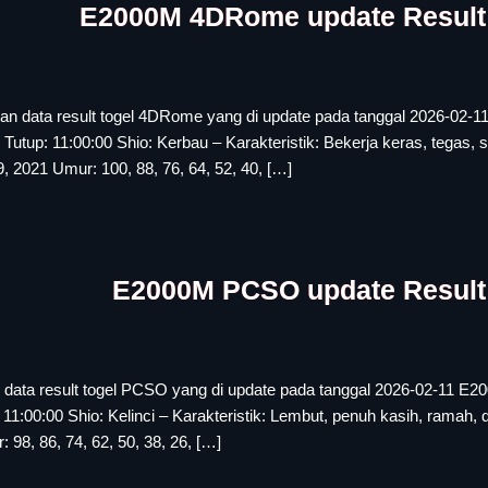
E2000M 4DRome update Result
data result togel 4DRome yang di update pada tanggal 2026-02-1
utup: 11:00:00 Shio: Kerbau – Karakteristik: Bekerja keras, tegas, s
, 2021 Umur: 100, 88, 76, 64, 52, 40, […]
E2000M PCSO update Result
ta result togel PCSO yang di update pada tanggal 2026-02-11 E2
11:00:00 Shio: Kelinci – Karakteristik: Lembut, penuh kasih, ramah, 
 98, 86, 74, 62, 50, 38, 26, […]