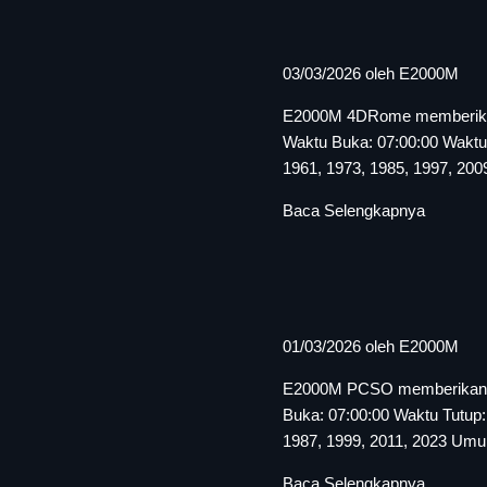
03/03/2026
oleh
E2000M
E2000M 4DRome memberikan 
Waktu Buka: 07:00:00 Waktu T
1961, 1973, 1985, 1997, 2009
Baca Selengkapnya
01/03/2026
oleh
E2000M
E2000M PCSO memberikan da
Buka: 07:00:00 Waktu Tutup: 
1987, 1999, 2011, 2023 Umur:
Baca Selengkapnya