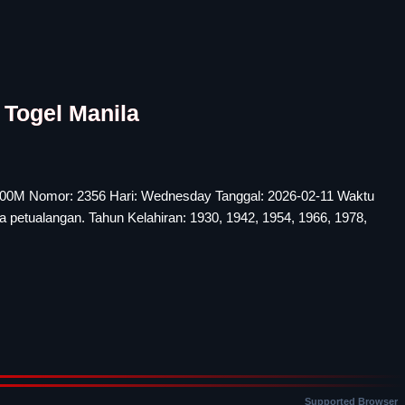
 Togel Manila
2000M Nomor: 2356 Hari: Wednesday Tanggal: 2026-02-11 Waktu
ka petualangan. Tahun Kelahiran: 1930, 1942, 1954, 1966, 1978,
Supported Browser