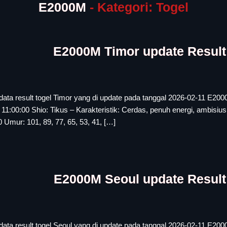
E2000M
- Kategori: Togel
E2000M Timor update Result
ta result togel Timor yang di update pada tanggal 2026-02-11 E20
11:00:00 Shio: Tikus – Karakteristik: Cerdas, penuh energi, ambisius
 Umur: 101, 89, 77, 65, 53, 41, […]
E2000M Seoul update Result
ta result togel Seoul yang di update pada tanggal 2026-02-11 E20